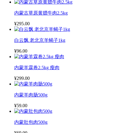
内蒙古草原黄膘牛肉2.5kg
¥295.00
白云飘 老北京羊蝎子1kg
¥96.00
内蒙羊霖卷2.5kg 瘦肉
¥299.00
内蒙羊肉肠500g
¥59.00
内蒙肚包肉500g
¥69.00