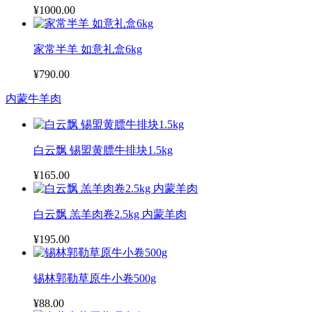
¥1000.00
家常半羊 如意礼盒6kg
¥790.00
内蒙牛羊肉
白云飘 锡盟黄膘牛排块1.5kg
¥165.00
白云飘 羔羊肉卷2.5kg 内蒙羊肉
¥195.00
锡林郭勒草原牛小卷500g
¥88.00