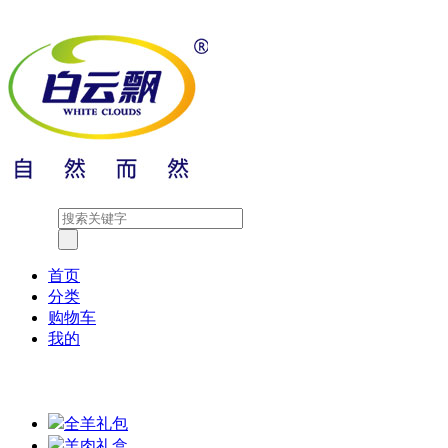
首页
分类
购物车
我的
全羊礼包
羊肉礼盒