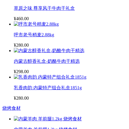
草原之味 尊享风干牛肉干礼盒
¥460.00
呼市老号稍麦2.88kg
¥280.00
内蒙古醇香礼盒-奶酪牛肉干精选
¥298.00
乳香肉韵 内蒙特产组合礼盒1851g
¥280.00
烧烤食材